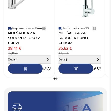
Namjena
Miješalica za
N
miješalice
sudoper
mi
Senzor
Ne
Se
Broj ručki
1
Br
Visina miješalice
20-31 cm
Vi
Besplatna dostava 30km
Detalji dostave
Besplatna dostava 30km
Detalji 
MIJEŠALICA ZA
MIJEŠALICA ZA
SUDOPER JOKO 2
SUDOPER LUNO
CIJEVI
CHROM
28,41 €
35,62 €
5
37,88 €
47,50 €
7
Sakrij detalje
S
Detalji
Detalji
D