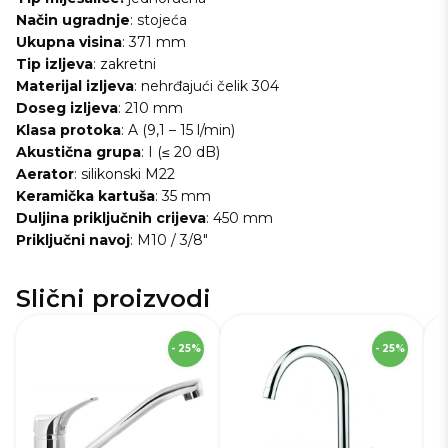
Način
ugradnje
: stojeća
Ukupna
visina
: 371 mm
Tip
izljeva
: zakretni
Materijal
izljeva
: nehrđajući čelik 304
Doseg
izljeva
: 210 mm
Klasa
protoka
: A (9,1 – 15 l/min)
Akustična
grupa
: I (≤ 20 dB)
Aerator
: silikonski M22
Keramička
kartuša
: 35 mm
Duljina
priključnih crijeva
: 450 mm
Priključni
navoj
: M10 / 3/8"
Slični proizvodi
SKU
229427
S
- 25%
- 25%
Robna marka
Deante
Ro
Boja
Krom
Bo
Materijal
Mesing
Ma
Način ugradnje
Na
Stojeća
miješalice
mi