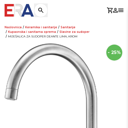
Košaric
Prijav
Otv
Naslovnica
/
Keramika i sanitarije
/
Sanitarije
/
Kupaonska i sanitarna oprema
/
Slavine za sudoper
/
MIJEŠALICA ZA SUDOPER DEANTE LIMA, KROM
- 25%