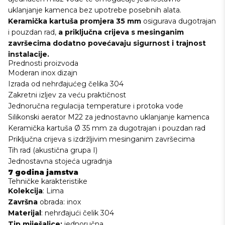
uklanjanje kamenca bez upotrebe posebnih alata.
Keramička kartuša promjera 35 mm
osigurava dugotrajan
i pouzdan rad,
a
priključna crijeva s mesinganim
završecima
dodatno povećavaju sigurnost i trajnost
instalacije.
Prednosti proizvoda
Moderan inox dizajn
Izrada od nehrđajućeg čelika 304
Zakretni izljev za veću praktičnost
Jednoručna regulacija temperature i protoka vode
Silikonski aerator M22 za jednostavno uklanjanje kamenca
Keramička kartuša Ø 35 mm za dugotrajan i pouzdan rad
Priključna crijeva s izdržljivim mesinganim završecima
Tih rad (akustična grupa I)
Jednostavna stojeća ugradnja
7 godina jamstva
Tehničke karakteristike
Kolekcija
: Lima
Završna
obrada: inox
Materijal
: nehrđajući čelik 304
Tip miješalice:
jednoručna