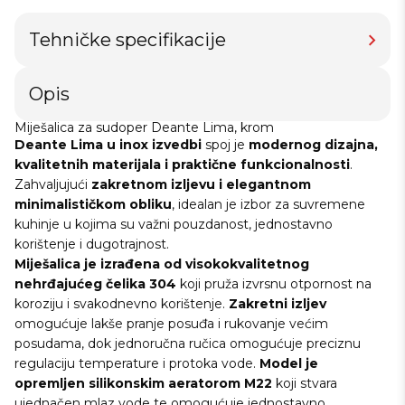
Tehničke specifikacije
Opis
Miješalica za sudoper Deante Lima, krom
Deante Lima
u inox izvedbi
spoj je
modernog dizajna,
kvalitetnih materijala i praktične funkcionalnosti
.
Zahvaljujući
zakretnom izljevu i elegantnom
minimalističkom obliku
, idealan je izbor za suvremene
kuhinje u kojima su važni pouzdanost, jednostavno
korištenje i dugotrajnost.
Miješalica je izrađena od visokokvalitetnog
nehrđajućeg čelika 304
koji pruža izvrsnu otpornost na
koroziju i svakodnevno korištenje.
Zakretni izljev
omogućuje lakše pranje posuđa i rukovanje većim
posudama, dok jednoručna ručica omogućuje preciznu
regulaciju temperature i protoka vode.
Model je
opremljen
silikonskim aeratorom M22
koji stvara
ujednačen mlaz vode te omogućuje jednostavno