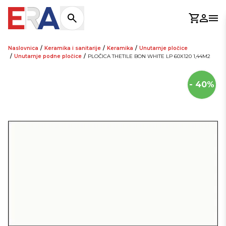
Košaric
Prijav
Otv
Naslovnica
/
Keramika i sanitarije
/
Keramika
/
Unutarnje pločice
/
Unutarnje podne pločice
/
PLOČICA THETILE BON WHITE LP 60X120 1,44M2
- 40%