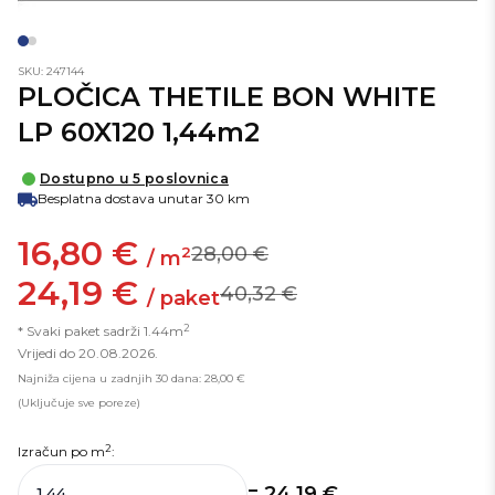
SKU: 247144
PLOČICA THETILE BON WHITE
LP 60X120 1,44m2
Dostupno u 5 poslovnica
Besplatna dostava unutar 30 km
16,80 €
28,00 €
2
/ m
24,19 €
40,32 €
/ paket
2
* Svaki paket sadrži 1.44m
Vrijedi do 20.08.2026.
Najniža cijena u zadnjih 30 dana: 28,00 €
(Uključuje sve poreze)
2
Izračun po
m
:
= 24,19 €