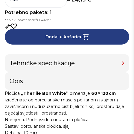
Potrebno paketa: 1
2
* Svaki paket sadrži 1.44m
Dodaj u košaricu
Tehničke specifikacije
Opis
Pločica
„TheTile Bon White”
dimenzije
60 × 120 cm
izrađena je od porculanske mase s poliranom (sjajnom)
završnicom i nudi izuzetno čist bijeli ton koji prostoru daje
osjećaj svjetlosti i prostranosti.
Namjena: Podna/zidna unutarnja pločica
Sastav: porculanska pločica, sjaj
Debljina: 10 mm