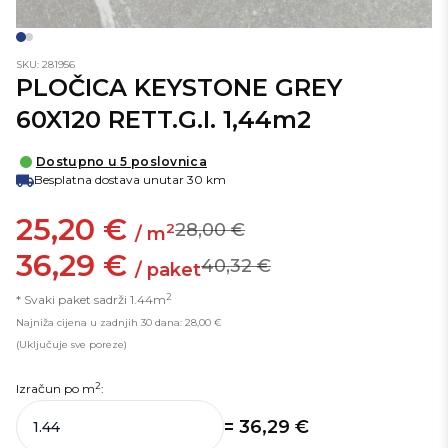
SKU: 281956
PLOČICA KEYSTONE GREY
60X120 RETT.G.I. 1,44m2
Dostupno u 5 poslovnica
Besplatna dostava unutar 30 km
25,20 €
28,00 €
2
/ m
36,29 €
40,32 €
/ paket
2
* Svaki paket sadrži 1.44m
Najniža cijena u zadnjih 30 dana: 28,00 €
(Uključuje sve poreze)
2
Izračun po
m
:
= 36,29 €