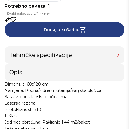
Potrebno paketa: 1
2
* Svaki paket sadrži 1.44m
Dodaj u košaricu
Tehničke specifikacije
Opis
Dimenzija: 60x120 cm
Namjena: Podna/zidna unutarnja/vanjska pločica
Sastav: porculanska pločica, mat
Laserski rezana
Protukliznost: R10
1. Klasa
Jedinica obračuna: Pakiranje 1,44 m2/paket
Težina pakiranja: 31 kg