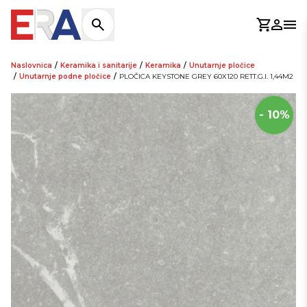
Košaric
Prijav
Otv
Naslovnica
/
Keramika i sanitarije
/
Keramika
/
Unutarnje pločice
/
Unutarnje podne pločice
/
PLOČICA KEYSTONE GREY 60X120 RETT.G.I. 1,44M2
- 10%