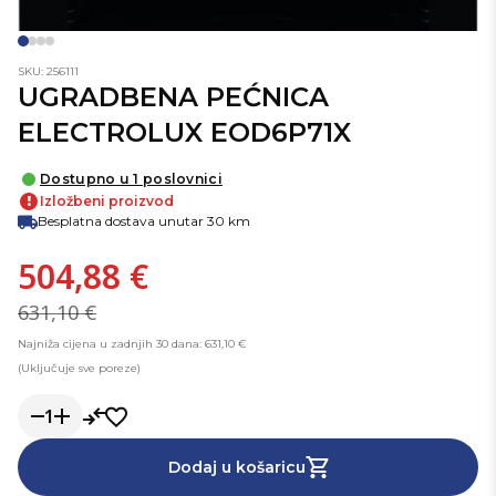
SKU: 256111
UGRADBENA PEĆNICA
ELECTROLUX EOD6P71X
Dostupno u 1 poslovnici
!
Izložbeni proizvod
Besplatna dostava unutar 30 km
504,88 €
631,10 €
Najniža cijena u zadnjih 30 dana: 631,10 €
(Uključuje sve poreze)
1
Dodaj u košaricu