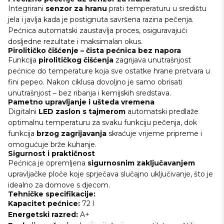
Integrirani
senzor za hranu
prati temperaturu u središtu
jela i javlja kada je postignuta savršena razina pečenja.
Pećnica automatski zaustavlja proces, osiguravajući
dosljedne rezultate i maksimalan okus.
Pirolitičko čišćenje – čista pećnica bez napora
Funkcija
pirolitičkog čišćenja
zagrijava unutrašnjost
pećnice do temperature koja sve ostatke hrane pretvara u
fini pepeo. Nakon ciklusa dovoljno je samo obrisati
unutrašnjost – bez ribanja i kemijskih sredstava.
Pametno upravljanje i ušteda vremena
Digitalni
LED zaslon s tajmerom
automatski predlaže
optimalnu temperaturu za svaku funkciju pečenja, dok
funkcija
brzog zagrijavanja
skraćuje vrijeme pripreme i
omogućuje brže kuhanje.
Sigurnost i praktičnost
Pećnica je opremljena
sigurnosnim zaključavanjem
upravljačke ploče koje sprječava slučajno uključivanje, što je
idealno za domove s djecom.
Tehničke specifikacije:
Kapacitet pećnice:
72 l
Energetski razred:
A+