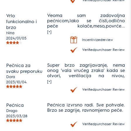
Veoma sam zadovoljna
Vrlo
pećnicom,lako se čisti,odlično
funkcionalno i
peče kolače,meso,povrće...
brzo
Odličan proizvod
[+]
Nina
2024/01/05
Incentivizedreview
Verifiedpurchaser Review
Super brzo zagrijavanje, nema
Pečnica za
onog 'vala vrućeg zraka' kada se
svaku preporuku
otvori, ventilacija na nivou,
Dora
mnoštvo programa, a cjenovno
[+]
2023/10/04
pristupačna, estetski
Verifiedpurchaser Review
atraktivna...definitivno bismo
ponovili kupnju i svakome ju rado
preporučimo.
Pećnica izvrsno radi. Sve pohvale.
Pećnica
Brzo se zagrije, ravnomjerno peče.
Drago
2023/03/28
Verifiedpurchaser Review