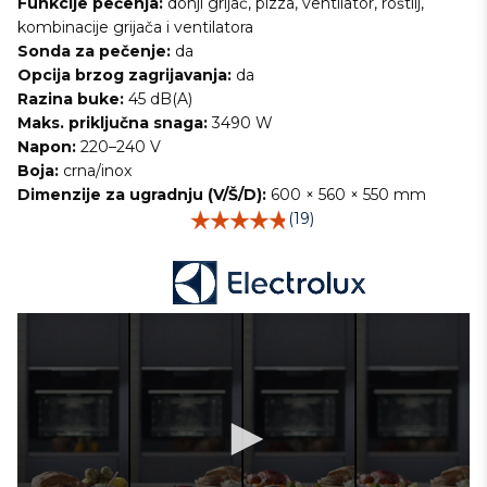
Funkcije pečenja:
donji grijač, pizza, ventilator, roštilj,
kombinacije grijača i ventilatora
Sonda za pečenje:
da
Opcija brzog zagrijavanja:
da
Razina buke:
45 dB(A)
Maks. priključna snaga:
3490 W
Napon:
220–240 V
Boja:
crna/inox
Dimenzije za ugradnju (V/Š/D):
600 × 560 × 550 mm
(19)