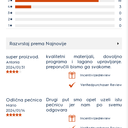
16
4
★
3
3
★
0
2
★
0
1
★
0
Razvrstaj prema Najnovije
kvalitetni materijali, dovoljno
super proizvod.
programa i lagano upravljanje.
Antonia
preporučili bismo ga svakome.
2024/01/31
Incentivizedreview
Verifiedpurchaser Review
Drugi put smo opet uzeli istu
Odlična pećnica
pećnicu jer nam po svemu
Mario
odgovara
2024/01/14
Incentivizedreview
Verifiedpurchaser Review