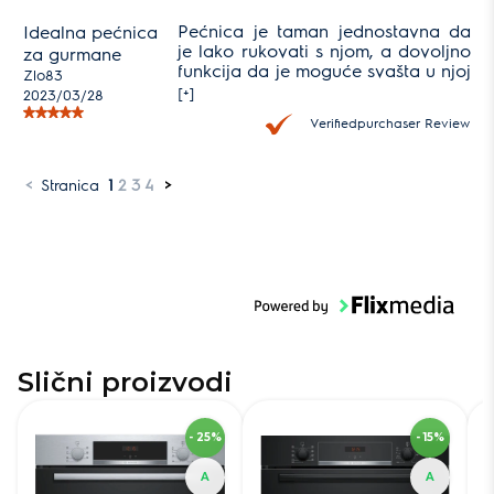
Pećnica je taman jednostavna da
Idealna pećnica
je lako rukovati s njom, a dovoljno
za gurmane
funkcija da je moguće svašta u njoj
Zlo83
spremiti. Kruh zbog opcije pare je
[+]
2023/03/28
hrskav, a meso uz termometar
Verifiedpurchaser Review
uvijek sočno i taman pečeno
<
Stranica
1
2
3
4
>
Slični proizvodi
SKU
251055
S
- 25%
- 15%
Visina
59,5 cm
Vi
Širina
59,4 cm
Ši
A
A
Dubina
54,8 cm
Du