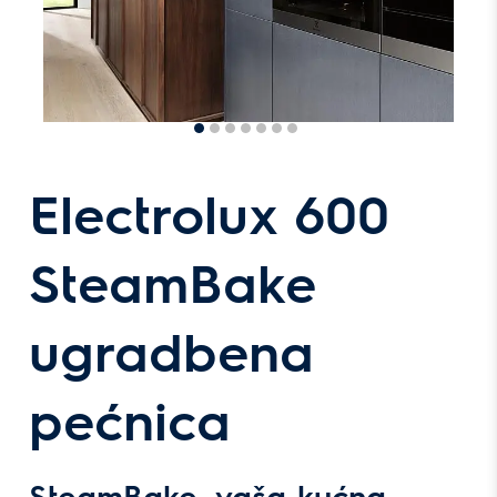
Electrolux 600
SteamBake
ugradbena
pećnica
SteamBake, vaša kućna