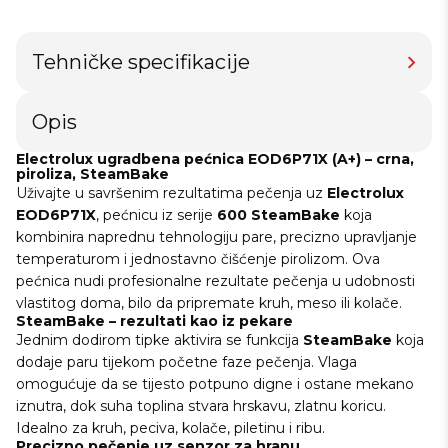
Tehničke specifikacije
Opis
Electrolux ugradbena pećnica EOD6P71X (A+) – crna,
piroliza, SteamBake
Uživajte u savršenim rezultatima pečenja uz
Electrolux
EOD6P71X
, pećnicu iz serije
600 SteamBake
koja
kombinira naprednu tehnologiju pare, precizno upravljanje
temperaturom i jednostavno čišćenje pirolizom. Ova
pećnica nudi profesionalne rezultate pečenja u udobnosti
vlastitog doma, bilo da pripremate kruh, meso ili kolače.
SteamBake – rezultati kao iz pekare
Jednim dodirom tipke aktivira se funkcija
SteamBake
koja
dodaje paru tijekom početne faze pečenja. Vlaga
omogućuje da se tijesto potpuno digne i ostane mekano
iznutra, dok suha toplina stvara hrskavu, zlatnu koricu.
Idealno za kruh, peciva, kolače, piletinu i ribu.
Precizno pečenje uz senzor za hranu