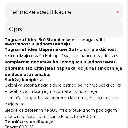
Tehničke specifikacije
Opis
Tognana Iridea 3u1 štapni mikser – snaga, stil i
svestranost u jednom uređaju
Tognana Iridea štapni mikser 3u1
donosi
praktičnost
i
retro
dizajn
u vašu kuhinju. Ovaj svestrani uređaj dolazi s
kompletom dodataka koji omogućuju jednostavnu
pripremu različitih jela i napitaka, od juha i smoothieja
do deserata i umaka.
Sadržaj kompleta:
Uklonjiva štapna noga s dvije oštrice od nehrđajućeg čelika
– idealna za miksanje juha, umaka i smoothieja
Pjenjača – pogodna za pripremu krema, pjena, bjelanjaka i
majoneze
Sjeckalica zapremnine 500 ml s protukliznom podlogom
Graduirana čaša za miksanje kapaciteta 600 ml
Tehničke specifikacije:
Snaga: 600 W