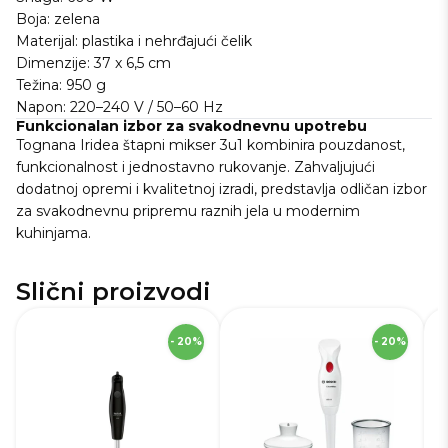
Boja: zelena
Materijal: plastika i nehrđajući čelik
Dimenzije: 37 x 6,5 cm
Težina: 950 g
Napon: 220–240 V / 50–60 Hz
Funkcionalan izbor za svakodnevnu upotrebu
Tognana Iridea štapni mikser 3u1 kombinira pouzdanost,
funkcionalnost i jednostavno rukovanje. Zahvaljujući
dodatnoj opremi i kvalitetnoj izradi, predstavlja odličan izbor
za svakodnevnu pripremu raznih jela u modernim
kuhinjama.
Slični proizvodi
SKU
237095
S
- 20%
- 20%
Visina
10,0 cm
Vi
Širina
7,0 cm
Ši
Dubina
4,0 cm
Du
Robna marka
Tefal
Ro
Težina
0,8 kg
Te