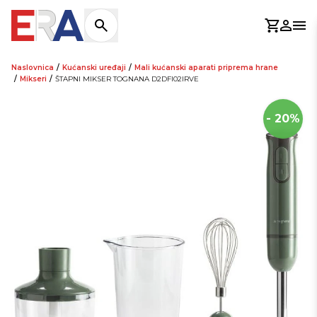
Košaric
Prijav
Otv
Naslovnica
/
Kućanski uređaji
/
Mali kućanski aparati priprema hrane
/
Mikseri
/
ŠTAPNI MIKSER TOGNANA D2DFI02IRVE
- 20%