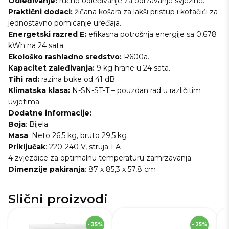
Odleđivanje:
ručno odleđivanje za održavanje svježine.
Praktični dodaci:
žičana košara za lakši pristup i kotačići za
jednostavno pomicanje uređaja.
Energetski razred E:
efikasna potrošnja energije sa 0,678
kWh na 24 sata.
Ekološko rashladno sredstvo:
R600a.
Kapacitet zaleđivanja:
9 kg hrane u 24 sata.
Tihi rad:
razina buke od 41 dB.
Klimatska klasa:
N-SN-ST-T – pouzdan rad u različitim
uvjetima.
Dodatne informacije:
Boja
: Bijela
Masa
: Neto 26,5 kg, bruto 29,5 kg
Priključak
: 220-240 V, struja 1 A
4 zvjezdice za optimalnu temperaturu zamrzavanja
Dimenzije
pakiranja
: 87 x 85,3 x 57,8 cm
Slični proizvodi
SKU
271628
S
- 35%
- 25%
Visina
84,7 cm
Vi