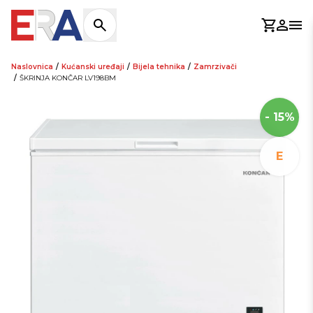
Košaric
Prijav
Otv
Naslovnica
/
Kućanski uređaji
/
Bijela tehnika
/
Zamrzivači
/
ŠKRINJA KONČAR LV198BM
- 15%
E