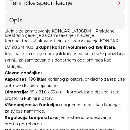
Tehničke specifikacije
Opis
Škrinja za zamrzavanje KONČAR LV198BM – Praktično i
svestrano rješenje za zamrzavanje i hlađenje
Kompaktna i učinkovita škrinja za zamrzavanje KONČAR
LV198BM nudi
ukupni korisni volumen od 198 litara
.
Idealna je za manje obitelji ili kućanstva koja traže pouzdanu
škrinju za zamrzavanje s dodatnom opcijom rada kao
hladnjak.
Glavne značajke:
Kapacitet:
198 litara korisnog prostora, prikladno za različite
potrebe skladištenja hrane.
Dimenzije:
85 x 81,6 x 55 cm – kompaktnog dizajna, štedi
prostor u kuhinji ili ostavi.
Višenamjenska funkcija:
mogućnost rada i kao hladnjak
za svježe namirnice.
Regulacija temperature:
jednostavno podešavanje
prema potrebama.