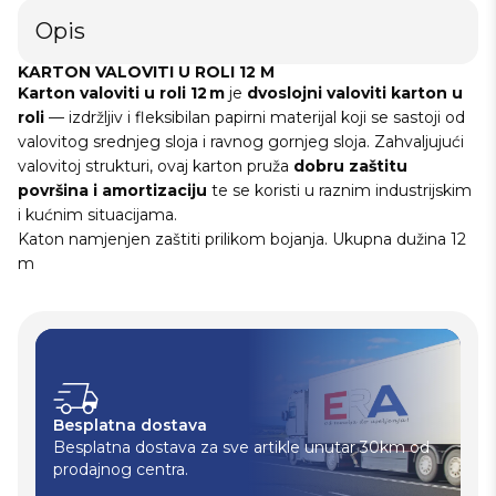
Opis
KARTON VALOVITI U ROLI 12 M
Karton valoviti u roli 12 m
je
dvoslojni valoviti karton u
roli
— izdržljiv i fleksibilan papirni materijal koji se sastoji od
valovitog srednjeg sloja i ravnog gornjeg sloja. Zahvaljujući
valovitoj strukturi, ovaj karton pruža
dobru zaštitu
površina i amortizaciju
te se koristi u raznim industrijskim
i kućnim situacijama.
Katon namjenjen zaštiti prilikom bojanja. Ukupna dužina 12
m
Besplatna dostava
Besplatna dostava za sve artikle unutar 30km od
prodajnog centra.