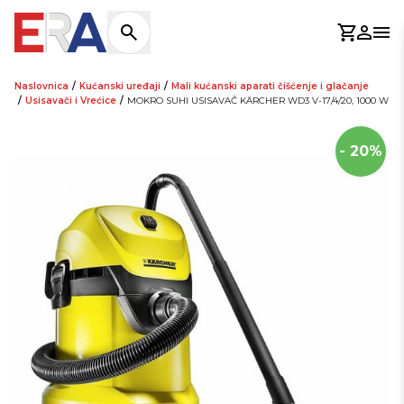
Košaric
Prijav
Otv
Naslovnica
/
Kućanski uređaji
/
Mali kućanski aparati čišćenje i glačanje
/
Usisavači i Vrećice
/
MOKRO SUHI USISAVAČ KÄRCHER WD3 V-17/4/20, 1000 W
- 20%