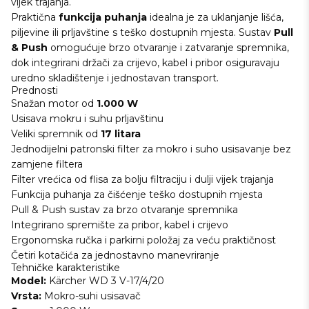
vijek trajanja.
Praktična
funkcija puhanja
idealna je za uklanjanje lišća,
piljevine ili prljavštine s teško dostupnih mjesta. Sustav
Pull
& Push
omogućuje brzo otvaranje i zatvaranje spremnika,
dok integrirani držači za crijevo, kabel i pribor osiguravaju
uredno skladištenje i jednostavan transport.
Prednosti
Snažan motor od
1.000 W
Usisava mokru i suhu prljavštinu
Veliki spremnik od
17 litara
Jednodijelni patronski filter za mokro i suho usisavanje bez
zamjene filtera
Filter vrećica od flisa za bolju filtraciju i dulji vijek trajanja
Funkcija puhanja za čišćenje teško dostupnih mjesta
Pull & Push sustav za brzo otvaranje spremnika
Integrirano spremište za pribor, kabel i crijevo
Ergonomska ručka i parkirni položaj za veću praktičnost
Četiri kotačića za jednostavno manevriranje
Tehničke karakteristike
Model:
Kärcher WD 3 V-17/4/20
Vrsta:
Mokro-suhi usisavač