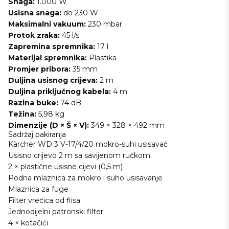
Snaga:
1.000 W
Usisna snaga:
do 230 W
Maksimalni vakuum:
230 mbar
Protok zraka:
45 l/s
Zapremina spremnika:
17 l
Materijal spremnika:
Plastika
Promjer pribora:
35 mm
Duljina usisnog crijeva:
2 m
Duljina priključnog kabela:
4 m
Razina buke:
74 dB
Težina:
5,98 kg
Dimenzije (D × Š × V):
349 × 328 × 492 mm
Sadržaj pakiranja
Kärcher WD 3 V-17/4/20 mokro-suhi usisavač
Usisno crijevo 2 m sa savijenom ručkom
2 × plastične usisne cijevi (0,5 m)
Podna mlaznica za mokro i suho usisavanje
Mlaznica za fuge
Filter vrećica od flisa
Jednodijelni patronski filter
4 × kotačići