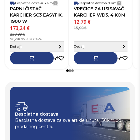
Besplatna dostava 30km
Detalji dostave
Besplatna dostava 30km
Detalji 
PARNI ČISTAČ
VREĆICE ZA USISAVAČ
KARCHER SC3 EASYFIX,
KARCHER WD3, 4 KOM
1900 W
12,79 €
V
173,24 €
6
15,99 €
230,99 €
8
Vrijedi do 20.08.2026.
V
Sakrij detalje
S
Detalji
Detalji
D
Besplatna dostava
Besplatna dostava za sve artikle unutar 30km od
prodajnog centra.