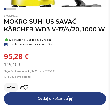
SKU: 245307
MOKRO SUHI USISAVAČ
KÄRCHER WD3 V-17/4/20, 1000 W
Dostupno u 5 poslovnica
Besplatna dostava unutar 30 km
95,28 €
119,10 €
Najniža cijena u zadnjih 30 dana: 119,10 €
(Uključuje sve poreze)
1
Dodaj u košaricu