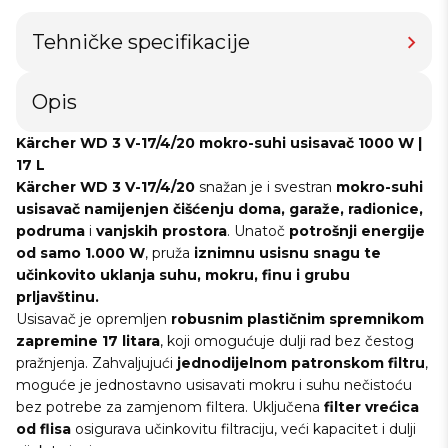
Tehničke specifikacije
Opis
Kärcher WD 3 V-17/4/20 mokro-suhi usisavač 1000 W |
17 L
Kärcher WD 3 V-17/4/20
snažan je i svestran
mokro-suhi
usisavač namijenjen čišćenju doma, garaže, radionice,
podruma
i
vanjskih prostora
. Unatoč
potrošnji energije
od samo
1.000 W
, pruža
iznimnu usisnu snagu te
učinkovito uklanja suhu, mokru, finu i grubu
prljavštinu.
Usisavač je opremljen
robusnim plastičnim spremnikom
zapremine 17 litara
, koji omogućuje dulji rad bez čestog
pražnjenja. Zahvaljujući
jednodijelnom patronskom filtru
,
moguće je jednostavno usisavati mokru i suhu nečistoću
bez potrebe za zamjenom filtera. Uključena
filter vrećica
od flisa
osigurava učinkovitu filtraciju, veći kapacitet i dulji