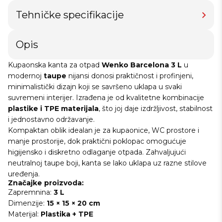
Tehničke specifikacije
Opis
Kupaonska kanta za otpad
Wenko Barcelona 3 L
u
modernoj
taupe
nijansi donosi praktičnost i profinjeni,
minimalistički dizajn koji se savršeno uklapa u svaki
suvremeni interijer. Izrađena je od kvalitetne kombinacije
plastike i TPE materijala
, što joj daje izdržljivost, stabilnost
i jednostavno održavanje.
Kompaktan oblik idealan je za kupaonice, WC prostore i
manje prostorije, dok praktični poklopac omogućuje
higijensko i diskretno odlaganje otpada. Zahvaljujući
neutralnoj taupe boji, kanta se lako uklapa uz razne stilove
uređenja.
Značajke proizvoda:
Zapremnina:
3 L
Dimenzije:
15 × 15 × 20 cm
Materijal:
Plastika + TPE