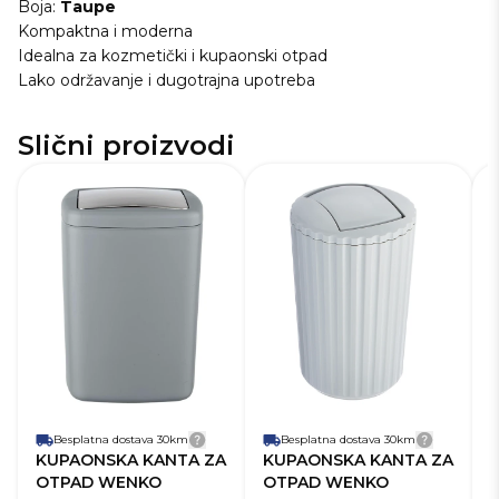
Boja:
Taupe
Kompaktna i moderna
Idealna za kozmetički i kupaonski otpad
Lako održavanje i dugotrajna upotreba
Slični proizvodi
SKU
228649
S
Dužina
15,0 cm
Du
Visina
20,0 cm
Vi
Širina
15,0 cm
Ši
Robna marka
Wenko
Ro
Težina
0,4 kg
Te
Boja
Siva
Bo
Zapremnina
3 L
Za
Besplatna dostava 30km
Detalji dostave
Besplatna dostava 30km
Detalji 
KUPAONSKA KANTA ZA
KUPAONSKA KANTA ZA
OTPAD WENKO
OTPAD WENKO