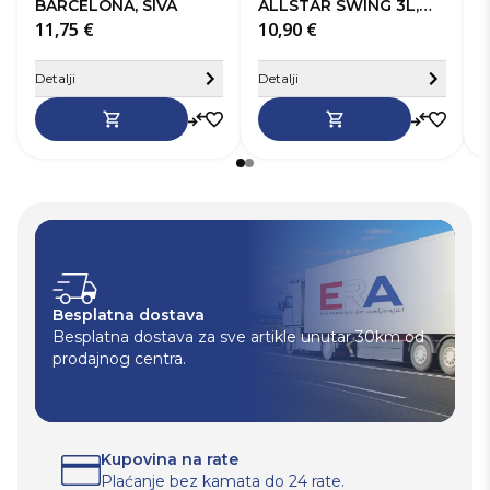
BARCELONA, SIVA
ALLSTAR SWING 3L,
11,75 €
SIVA
10,90 €
1
Sakrij detalje
S
Detalji
Detalji
D
Besplatna dostava
Besplatna dostava za sve artikle unutar 30km od
prodajnog centra.
Kupovina na rate
Plaćanje bez kamata do 24 rate.