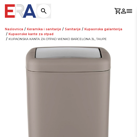
Košaric
Prijav
Otv
Naslovnica
/
Keramika i sanitarije
/
Sanitarije
/
Kupaonska galanterija
/
Kupaonske kante za otpad
/
KUPAONSKA KANTA ZA OTPAD WENKO BARCELONA 3L, TAUPE