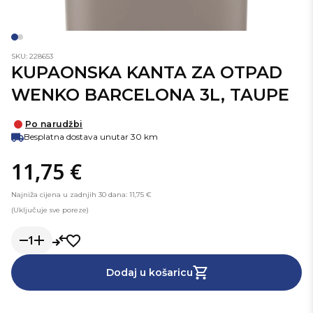
SKU: 228653
KUPAONSKA KANTA ZA OTPAD
WENKO BARCELONA 3L, TAUPE
Po narudžbi
Besplatna dostava unutar 30 km
11,75 €
Najniža cijena u zadnjih 30 dana: 11,75 €
(Uključuje sve poreze)
1
Dodaj u košaricu