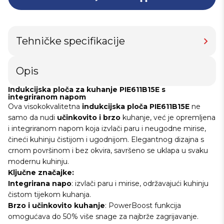
Tehničke specifikacije
Opis
Indukcijska ploča za kuhanje PIE611B15E s
integriranom napom
Ova visokokvalitetna
indukcijska
ploča
PIE611B15E
ne
samo da nudi
učinkovito
i brzo
kuhanje, već je opremljena
i integriranom napom koja izvlači paru i neugodne mirise,
čineći kuhinju čistijom i ugodnijom. Elegantnog dizajna s
crnom površinom i bez okvira, savršeno se uklapa u svaku
modernu kuhinju.
Ključne značajke:
Integrirana napo
: izvlači paru i mirise, održavajući kuhinju
čistom tijekom kuhanja.
Brzo i učinkovito kuhanje
: PowerBoost funkcija
omogućava do 50% više snage za najbrže zagrijavanje.