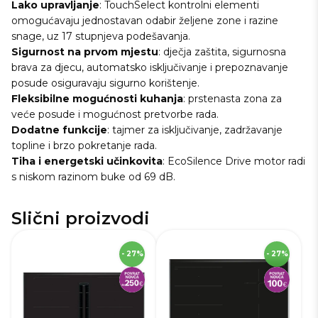
Lako upravljanje
: TouchSelect kontrolni elementi
omogućavaju jednostavan odabir željene zone i razine
snage, uz 17 stupnjeva podešavanja.
Sigurnost na prvom mjestu
: dječja zaštita, sigurnosna
brava za djecu, automatsko isključivanje i prepoznavanje
posude osiguravaju sigurno korištenje.
Fleksibilne mogućnosti kuhanja
: prstenasta zona za
veće posude i mogućnost pretvorbe rada.
Dodatne funkcije
: tajmer za isključivanje, zadržavanje
topline i brzo pokretanje rada.
Tiha i energetski učinkovita
: EcoSilence Drive motor radi
s niskom razinom buke od 69 dB.
Slični proizvodi
SKU
270970
S
- 27%
- 27%
Visina
22,3 cm
Vi
Širina
81,6 cm
Ši
Dubina
52,7 cm
Du
Robna marka
Bosch
Ro
Težina
27,0 kg
Te