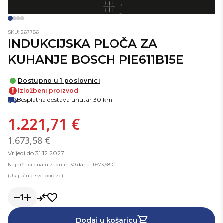
SKU: 267786
INDUKCIJSKA PLOČA ZA
KUHANJE BOSCH PIE611B15E
Dostupno u 1 poslovnici
!
Izložbeni proizvod
Besplatna dostava unutar 30 km
1.221,71 €
1.673,58 €
Vrijedi do 31.12.2027.
Najniža cijena u zadnjih 30 dana: 1.673,58 €
(Uključuje sve poreze)
1
Dodaj u košaricu