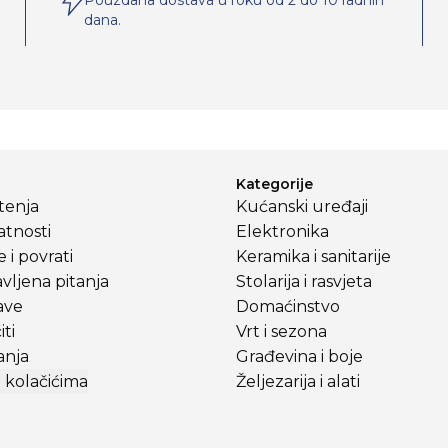
Pouzdana dostava u roku od 2 do 10 radnih
dana.
Kategorije
štenja
Kućanski uređaji
atnosti
Elektronika
 i povrati
Keramika i sanitarije
vljena pitanja
Stolarija i rasvjeta
ave
Domaćinstvo
ti
Vrt i sezona
anja
Građevina i boje
 kolačićima
Željezarija i alati