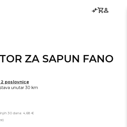
Usporedi
Košarica
Prijavi se
TOR ZA SAPUN FANO
 2 poslovnice
stava unutar 30 km
dnjih 30 dana: 4,68 €
ze)