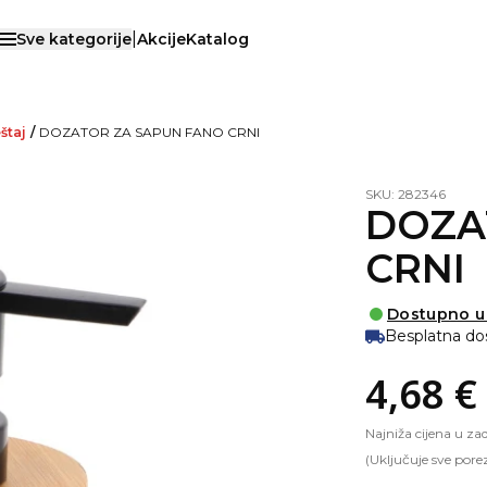
|
Sve kategorije
Akcije
Katalog
Otvori menu
štaj
/
DOZATOR ZA SAPUN FANO CRNI
SKU: 282346
DOZA
CRNI
Dostupno u
Besplatna do
4,68 €
Najniža cijena u za
(Uključuje sve pore