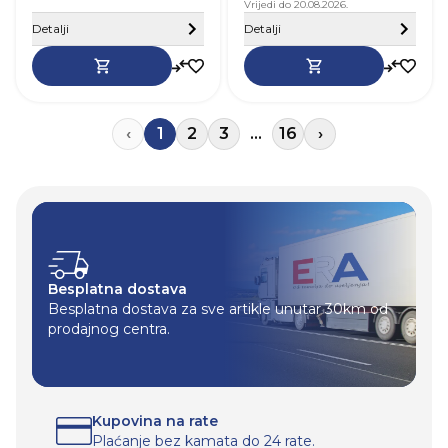
R
Vrijedi do 20.08.2026.
Sakrij detalje
j
Detalji
Detalji
R
j
A
z
W
‹
1
2
3
...
16
›
Besplatna dostava
Besplatna dostava za sve artikle unutar 30km od
prodajnog centra.
Kupovina na rate
Plaćanje bez kamata do 24 rate.