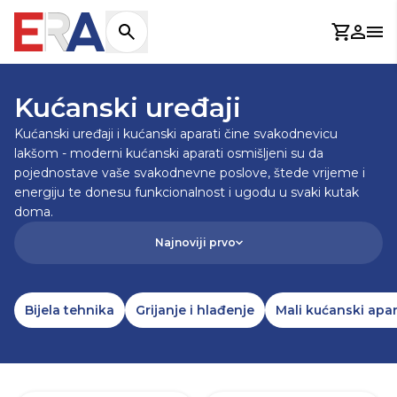
Košaric
Prijav
Otv
NASLOVNICA
/
KUĆANSKI UREĐAJI
Kućanski uređaji
Kućanski uređaji i kućanski aparati čine svakodnevicu
lakšom - moderni kućanski aparati osmišljeni su da
pojednostave vaše svakodnevne poslove, štede vrijeme i
energiju te donesu funkcionalnost i ugodu u svaki kutak
doma.
Najnoviji prvo
Bijela tehnika
Grijanje i hlađenje
Mali kućanski apara