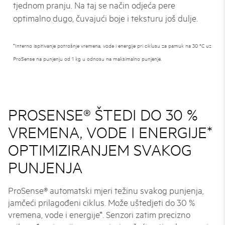
tjednom pranju. Na taj se način odjeća pere
optimalno dugo, čuvajući boje i teksturu još dulje.
*Interno ispitivanje potrošnje vremena, vode i energije pri ciklusu za pamuk na 30 °C uz
ProSense na punjenju od 1 kg u odnosu na maksimalno punjenje.
PROSENSE® ŠTEDI DO 30 %
VREMENA, VODE I ENERGIJE*
OPTIMIZIRANJEM SVAKOG
PUNJENJA
ProSense® automatski mjeri težinu svakog punjenja,
jamčeći prilagođeni ciklus. Može uštedjeti do 30 %
vremena, vode i energije*. Senzori zatim precizno