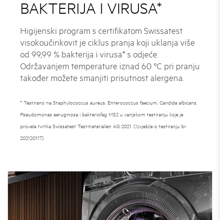
BAKTERIJA I VIRUSA*
Higijenski program s certifikatom Swissatest
visokoučinkovit je ciklus pranja koji uklanja više
od 99,99 % bakterija i virusa* s odjeće.
Održavanjem temperature iznad 60 °C pri pranju
također možete smanjiti prisutnost alergena.
* Testirano na Staphylococcus aureus, Enterococcus faecium, Candida albicans,
Pseudomonas aeruginosa i bakteriofag MS2 u vanjskom testiranju koje je
provela tvrtka Swissatest Testmaterialien AG 2021. (Izvješće o testiranju br.
202120117)