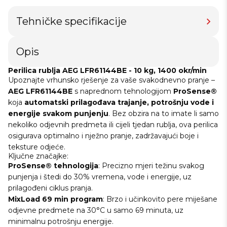
Tehničke specifikacije
Opis
Perilica rublja AEG LFR61144BE - 10 kg, 1400 okr/min
Upoznajte vrhunsko rješenje za vaše svakodnevno pranje –
AEG LFR61144BE
s naprednom tehnologijom
ProSense®
koja
automatski prilagođava trajanje, potrošnju vode i
energije svakom punjenju
. Bez obzira na to imate li samo
nekoliko odjevnih predmeta ili cijeli tjedan rublja, ova perilica
osigurava optimalno i nježno pranje, zadržavajući boje i
teksture odjeće.
Ključne značajke:
ProSense® tehnologija
: Precizno mjeri težinu svakog
punjenja i štedi do 30% vremena, vode i energije, uz
prilagođeni ciklus pranja.
MixLoad 69 min program
: Brzo i učinkovito pere miješane
odjevne predmete na 30°C u samo 69 minuta, uz
minimalnu potrošnju energije.