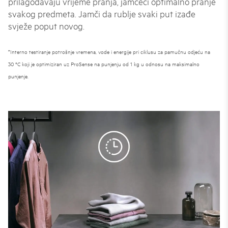
prilagođavaju vrijeme pranja, jamčeći optimalno pranje
svakog predmeta. Jamči da rublje svaki put izađe
svježe poput novog.
*Interno testiranje potrošnje vremena, vode i energije pri ciklusu za pamučnu odjeću na
30 °C koji je optimiziran uz ProSense na punjenju od 1 kg u odnosu na maksimalno
punjenje.