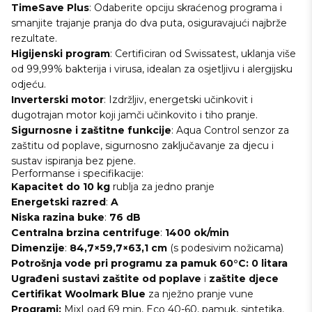
TimeSave Plus
: Odaberite opciju skraćenog programa i
smanjite trajanje pranja do dva puta, osiguravajući najbrže
rezultate.
Higijenski program
: Certificiran od Swissatest, uklanja više
od 99,99% bakterija i virusa, idealan za osjetljivu i alergijsku
odjeću.
Inverterski motor
: Izdržljiv, energetski učinkovit i
dugotrajan motor koji jamči učinkovito i tiho pranje.
Sigurnosne i zaštitne funkcije
: Aqua Control senzor za
zaštitu od poplave, sigurnosno zaključavanje za djecu i
sustav ispiranja bez pjene.
Performanse i specifikacije:
Kapacitet do 10 kg
rublja za jedno pranje
Energetski
razred
:
A
Niska razina
buke
:
76 dB
Centralna
brzina centrifuge
:
1400 ok/min
Dimenzije
:
84,7×59,7×63,1 cm
(s podesivim nožicama)
Potrošnja
vode pri programu za pamuk 60°C:
0 litara
Ugrađeni
sustavi zaštite od poplave
i
zaštite
djece
Certifikat
Woolmark Blue
za nježno pranje vune
Programi:
MixLoad 69 min, Eco 40-60, pamuk, sintetika,