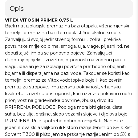
Opis
VITEX VITOSIN PRIMER 0,75 L
Bijeli mat izolacijski premaz na bazi otapala, višenamjenski
temeljni premaz na bazi termoplastične akrilne smole.
Zahvaljujući svojoj jedinstvenoj formuli, izolira i prekriva
površinske mrlje od dima, smoga, ulja, vlage, plijesni itd. ne
dopuštajući im da se ponovno pojave. Zahvaljujući
dugotrajnoj bjelini, izuzetnoj otpornosti na vodenu paru i
vlagu, idealan je za izolaciju površina prethodno obojenih
bojama ili disperzijama na bazi vode. Također se koristi kao
temeljni premaz za Vitex vodotopive boje ili kao završni
premaz za stropove. Ima izvrsnu pokrivnost, vrhunsku
kvalitetu, izuzetnu postojanost, kao i izvrsnu pokrivnu moć i
prionjivost na građevinske površine, žbuku, drvo itd.
PRIPREMA PODLOGE: Podloga mora biti glatka, čista i
suha, bez ulja, prašine, slabo vezanih slojeva i dijelova boje.
PRIMJENA: Prije upotrebe dobro promiješati. Nanesite
jedan ili dva sloja valjkom ili kistom razrijeđenim do 5% s Kist
Solvent T 300 ili pištoljem za prskanje razrijeđenim do 5% s