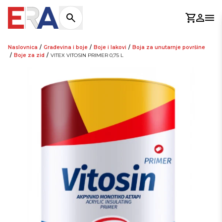
Košaric
Prijav
Otv
Naslovnica
/
Građevina i boje
/
Boje i lakovi
/
Boja za unutarnje površine
/
Boje za zid
/
VITEX VITOSIN PRIMER 0,75 L