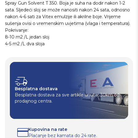
Spray Gun Solvent T 350. Boja je suha na dodir nakon 1-2
sata. Sljedeći sloj se može nanositi nakon 24 sata, odnosno
nakon 4-6 sati za Vitex emulzije ili akrilne boje. Vrijeme
sušenja ovisi o vremenskim uvjetima (vlaga i temperatura).
Pokrivanje:
8-10 m2 /L jedan sloj
4-5 m2 /L dva sloja
Besplatna dostava
Besplatna dostava za sve artikle unutar 30km od
prodajnog centra.
Kupovina na rate
Plaćanje bez kamata do 24 rate.