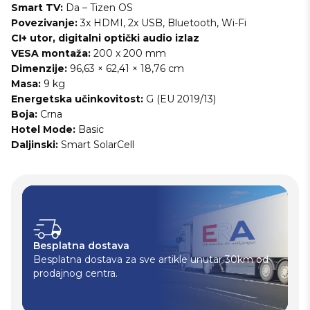
Smart TV:
Da – Tizen OS
Povezivanje:
3x HDMI, 2x USB, Bluetooth, Wi-Fi
CI+ utor, digitalni optički audio izlaz
VESA montaža:
200 x 200 mm
Dimenzije:
96,63 × 62,41 × 18,76 cm
Masa:
9 kg
Energetska učinkovitost:
G (EU 2019/13)
Boja:
Crna
Hotel Mode:
Basic
Daljinski:
Smart SolarCell
Besplatna dostava
Besplatna dostava za sve artikle unutar 30km od
prodajnog centra.