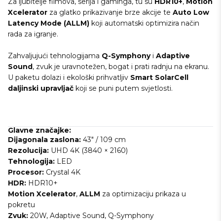
Za ljubitelje filmova, serija i gaminga, tu su
HDR10+
,
Motion
Xcelerator
za glatko prikazivanje brze akcije te
Auto Low
Latency Mode (ALLM)
koji automatski optimizira način
rada za igranje.
Zahvaljujući tehnologijama
Q-Symphony
i
Adaptive
Sound
, zvuk je uravnotežen, bogat i prati radnju na ekranu.
U paketu dolazi i ekološki prihvatljiv
Smart SolarCell
daljinski upravljač
koji se puni putem svjetlosti.
Glavne značajke:
Dijagonala zaslona:
43" / 109 cm
Rezolucija:
UHD 4K (3840 × 2160)
Tehnologija:
LED
Procesor:
Crystal 4K
HDR:
HDR10+
Motion Xcelerator
,
ALLM
za optimizaciju prikaza u
pokretu
Zvuk:
20W, Adaptive Sound, Q-Symphony