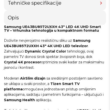
Tehničke specifikacije
Opis
Samsung UE43BU8572UXXH 43" LED 4K UHD Smart
TV – Vrhunska tehnologija u kompaktnom formatu
Doživite nevjerojatno realističnu sliku uz
Samsung
UE43BU8572UXXH 43" 4K UHD LED televizor
.
Zahvaljujući
Dynamic Crystal Color
tehnologiji, ovaj
pametni TV donosi širok spektar živopisnih boja, dok
Crystal 4K procesor
optimizira svaki kadar za maksimalnu
jasnoću i kontrast.
Moderan
AirSlim dizajn
sa središnjim postoljem savršeno
se uklapa u svaki prostor, a
Tizen Smart TV
platforma
omogućava jednostavan pristup omiljenim
aplikacijama, sadržaju i pametnim funkcijama – uključujući i
Samsung Health
aplikaciju.