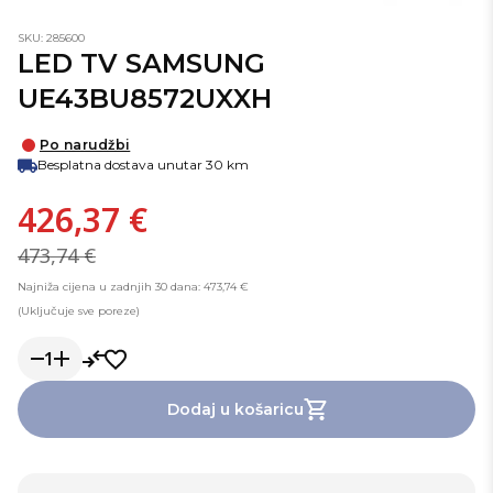
SKU: 285600
LED TV SAMSUNG
UE43BU8572UXXH
Po narudžbi
Besplatna dostava unutar 30 km
426,37 €
473,74 €
Najniža cijena u zadnjih 30 dana: 473,74 €
(Uključuje sve poreze)
1
Dodaj u košaricu