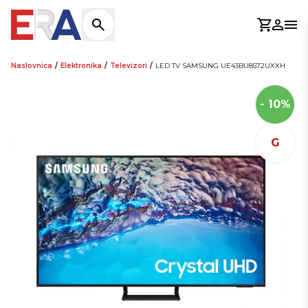
Košaric
Prijav
Otv
Naslovnica
/
Elektronika
/
Televizori
/
LED TV SAMSUNG UE43BU8572UXXH
- 10%
G