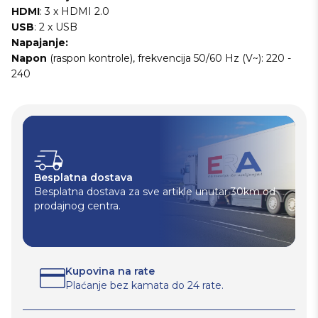
HDMI
: 3 x HDMI 2.0
USB
: 2 x USB
Napajanje:
Napon
(raspon kontrole), frekvencija 50/60 Hz (V~): 220 -
240
Besplatna dostava
Besplatna dostava za sve artikle unutar 30km od
prodajnog centra.
Kupovina na rate
Plaćanje bez kamata do 24 rate.