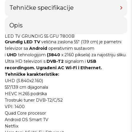
Tehničke specifikacije
Opis
LED TV GRUNDIG 55 GFU 7800B
Grundig LED TV
veličina zaslona 55" (139 cm) je pametni
televizor sa
Android
operativnim sustavom
i
UHD
tehnologijom
(3840
x 2160 piksela) za najoštriju sliku.
Ultra HD televizori s
DVB-T2
signalom i
USB
recordingom. Ugrađeni AC Wi-Fi i Ethernet.
Tehničke karakteristike:
UHD (3.840x2.160)
55"/139 cm dijagonala
HEVC H.265 podrška
Trostruki tuner DVB-T2/C/S2
VPI: 1400
Quad Core procesor
Android OS Smart TV
Netflix