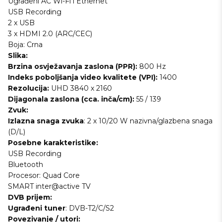
Ugrađeni AC Wi-Fi i Ethernet
USB Recording
2 x USB
3 x HDMI 2.0 (ARC/CEC)
Boja: Crna
Slika:
Brzina osvježavanja zaslona (PPR):
800 Hz
Indeks poboljšanja video kvalitete (VPI):
1400
Rezolucija:
UHD 3840 x 2160
Dijagonala zaslona (cca. inča/cm):
55 / 139
Zvuk
:
Izlazna snaga zvuka
: 2 x 10/20 W nazivna/glazbena snaga
(D/L)
Posebne karakteristike:
USB Recording
Bluetooth
Procesor: Quad Core
SMART inter@active TV
DVB prijem:
Ugrađeni tuner
: DVB-T2/C/S2
Povezivanje / utori: