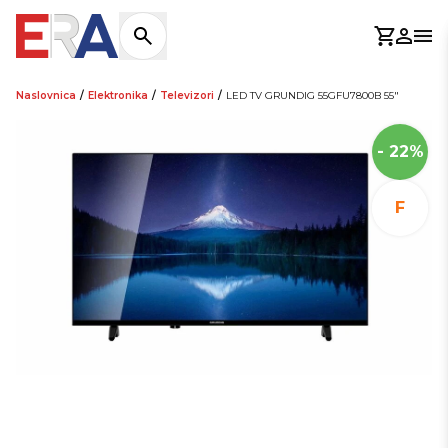
Košaric
Prijav
Otv
Naslovnica
/
Elektronika
/
Televizori
/
LED TV GRUNDIG 55GFU7800B 55"
- 22%
F