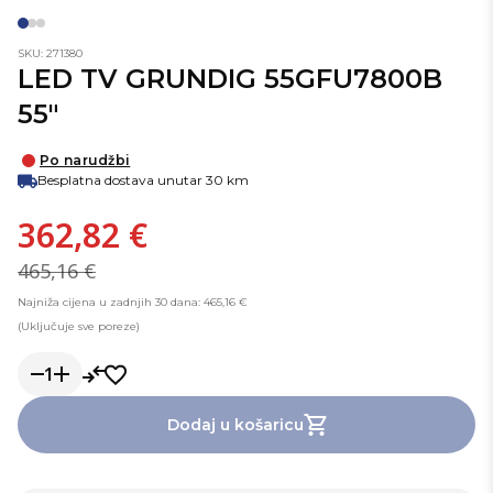
SKU: 271380
LED TV GRUNDIG 55GFU7800B
55"
Po narudžbi
Besplatna dostava unutar 30 km
362,82 €
465,16 €
Najniža cijena u zadnjih 30 dana: 465,16 €
(Uključuje sve poreze)
1
Dodaj u košaricu