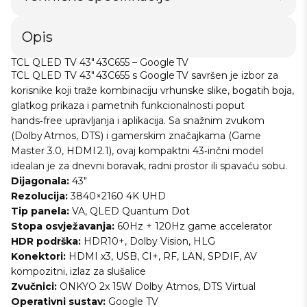
Opis
TCL QLED TV 43" 43C655 – Google TV
TCL QLED TV 43" 43C655 s Google TV savršen je izbor za
korisnike koji traže kombinaciju vrhunske slike, bogatih boja,
glatkog prikaza i pametnih funkcionalnosti poput
hands‑free upravljanja i aplikacija. Sa snažnim zvukom
(Dolby Atmos, DTS) i gamerskim značajkama (Game
Master 3.0, HDMI 2.1), ovaj kompaktni 43‑inčni model
idealan je za dnevni boravak, radni prostor ili spavaću sobu.
Dijagonala:
43″
Rezolucija:
3840×2160 4K UHD
Tip panela:
VA, QLED Quantum Dot
Stopa osvježavanja:
60Hz + 120Hz game accelerator
HDR podrška:
HDR10+, Dolby Vision, HLG
Konektori:
HDMI x3, USB, CI+, RF, LAN, SPDIF, AV
kompozitni, izlaz za slušalice
Zvučnici:
ONKYO 2x 15W Dolby Atmos, DTS Virtual
Operativni sustav:
Google TV