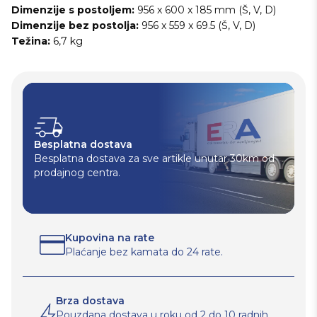
Dimenzije s postoljem:
956 x 600 x 185 mm (Š, V, D)
Dimenzije bez postolja:
956 x 559 x 69.5 (Š, V, D)
Težina:
6,7 kg
Besplatna dostava
Besplatna dostava za sve artikle unutar 30km od
prodajnog centra.
Kupovina na rate
Plaćanje bez kamata do 24 rate.
Brza dostava
Pouzdana dostava u roku od 2 do 10 radnih