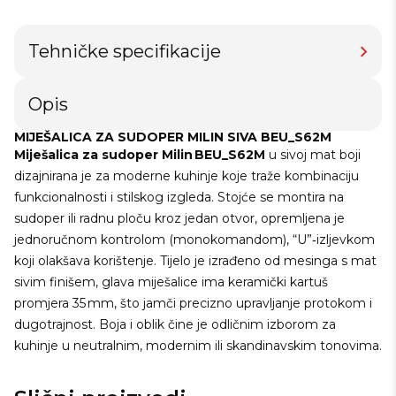
Tehničke specifikacije
Opis
MIJEŠALICA ZA SUDOPER MILIN SIVA BEU_S62M
Miješalica za sudoper Milin BEU_S62M
u sivoj mat boji
dizajnirana je za moderne kuhinje koje traže kombinaciju
funkcionalnosti i stilskog izgleda. Stojće se montira na
sudoper ili radnu ploču kroz jedan otvor, opremljena je
jednoručnom kontrolom (monokomandom), “U”‑izljevkom
koji olakšava korištenje. Tijelo je izrađeno od mesinga s mat
sivim finišem, glava miješalice ima keramički kartuš
promjera 35 mm, što jamči precizno upravljanje protokom i
dugotrajnost. Boja i oblik čine je odličnim izborom za
kuhinje u neutralnim, modernim ili skandinavskim tonovima.