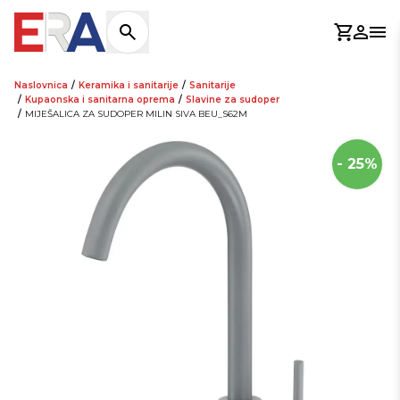
Košaric
Prijav
Otv
Naslovnica
/
Keramika i sanitarije
/
Sanitarije
/
Kupaonska i sanitarna oprema
/
Slavine za sudoper
/
MIJEŠALICA ZA SUDOPER MILIN SIVA BEU_S62M
- 25%