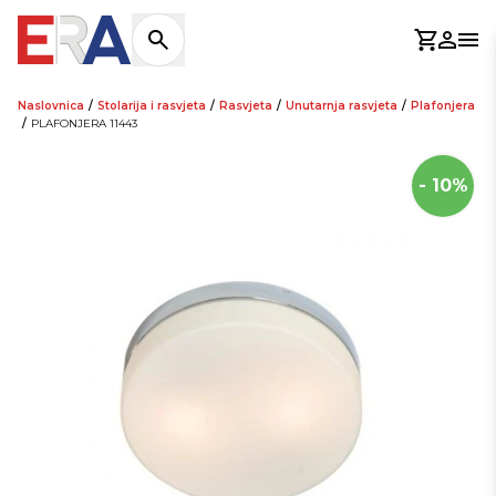
Košaric
Prijav
Otv
Naslovnica
/
Stolarija i rasvjeta
/
Rasvjeta
/
Unutarnja rasvjeta
/
Plafonjera
/
PLAFONJERA 11443
- 10%