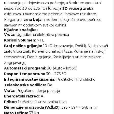
rukovanje pladnjevima za pečenje, a širok temperaturni
raspon od 30 do 275 °C i funkcija
3D vrućeg zraka
osiguravaju ravnomjerno pečenje i hrskave rezultate.
Elegantna
crna boja
i moderni dizajn čine ovu pećnicu
savršenim dodatkom svakoj kuhinji.
Ključne značajke:
Vrsta:
Ugradbena električna pećnica
Korisni volumen:
71 L
Broj načina grijanja:
10 (Odmrzavanje, Roštilj, Nježni vrući
zrak, Vrući zrak, Konvencionalno, Pizza, Kuhanje na niskoj
temperaturi, Donje grijanje, Roštiljanje s vrućim zrakom,
Zagrijavanje)
Automatski programi:
30 (AutoPilot 30)
Raspon temperatura:
30 – 275 °C
Integrirani sustav čišćenja:
Pirolitičko i hidrolitičko
Teleskopske vodilice:
Da
Vrata:
Prigušeno, donja pozicija
Energetski razred:
A
Pribor:
1 rešetka, 1 univerzalna tava
Dimenzije proizvoda (VxŠxD):
595 × 594 × 548 mm
Neto težina:
37 kg