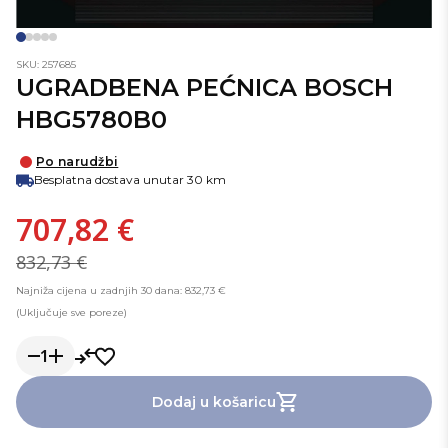
SKU: 257685
UGRADBENA PEĆNICA BOSCH
HBG5780B0
Po narudžbi
Besplatna dostava unutar 30 km
707,82 €
832,73 €
Najniža cijena u zadnjih 30 dana: 832,73 €
(Uključuje sve poreze)
1
Dodaj u košaricu