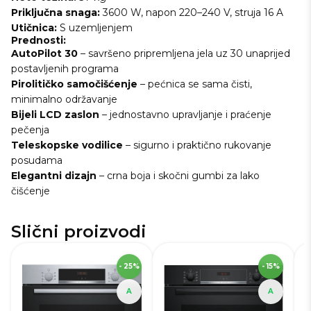
Priključna snaga:
3600 W, napon 220–240 V, struja 16 A
Utičnica:
S uzemljenjem
Prednosti:
AutoPilot 30
– savršeno pripremljena jela uz 30 unaprijed
postavljenih programa
Pirolitičko samočišćenje
– pećnica se sama čisti,
minimalno održavanje
Bijeli LCD zaslon
– jednostavno upravljanje i praćenje
pečenja
Teleskopske vodilice
– sigurno i praktično rukovanje
posudama
Elegantni dizajn
– crna boja i skočni gumbi za lako
čišćenje
Slični proizvodi
SKU
251055
S
- 25%
- 15%
Visina
59,5 cm
Vi
Širina
59,4 cm
Ši
A
A
Dubina
54,8 cm
Du