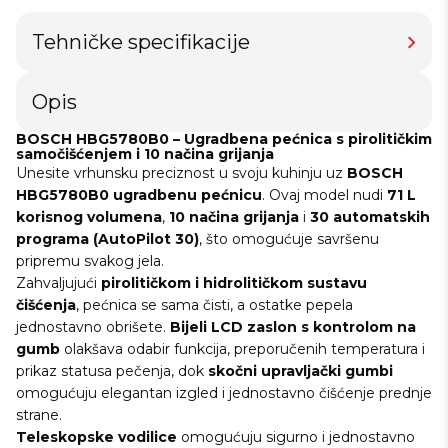
Tehničke specifikacije
Opis
BOSCH HBG5780B0 – Ugradbena pećnica s pirolitičkim
samočišćenjem i 10 načina grijanja
Unesite vrhunsku preciznost u svoju kuhinju uz
BOSCH
HBG5780B0 ugradbenu pećnicu
. Ovaj model nudi
71 L
korisnog volumena
,
10 načina grijanja
i
30 automatskih
programa (AutoPilot 30)
, što omogućuje savršenu
pripremu svakog jela.
Zahvaljujući
pirolitičkom i hidrolitičkom sustavu
čišćenja
, pećnica se sama čisti, a ostatke pepela
jednostavno obrišete.
Bijeli LCD zaslon s kontrolom na
gumb
olakšava odabir funkcija, preporučenih temperatura i
prikaz statusa pečenja, dok
skočni upravljački gumbi
omogućuju elegantan izgled i jednostavno čišćenje prednje
strane.
Teleskopske vodilice
omogućuju sigurno i jednostavno