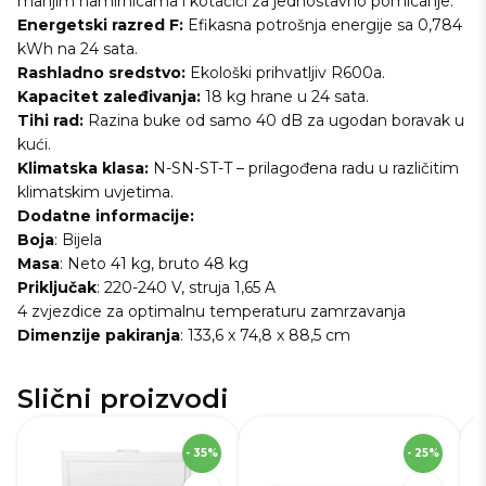
manjim namirnicama i kotačići za jednostavno pomicanje.
Energetski razred F:
Efikasna potrošnja energije sa 0,784
kWh na 24 sata.
Rashladno sredstvo:
Ekološki prihvatljiv R600a.
Kapacitet zaleđivanja:
18 kg hrane u 24 sata.
Tihi rad:
Razina buke od samo 40 dB za ugodan boravak u
kući.
Klimatska klasa:
N-SN-ST-T – prilagođena radu u različitim
klimatskim uvjetima.
Dodatne informacije:
Boja
: Bijela
Masa
: Neto 41 kg, bruto 48 kg
Priključak
: 220-240 V, struja 1,65 A
4 zvjezdice za optimalnu temperaturu zamrzavanja
Dimenzije
pakiranja
: 133,6 x 74,8 x 88,5 cm
Slični proizvodi
SKU
271628
S
- 35%
- 25%
Visina
84,7 cm
Vi
Širina
111,4 cm
Ši