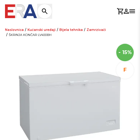
Košaric
Prijav
Otv
Naslovnica
/
Kućanski uređaji
/
Bijela tehnika
/
Zamrzivači
/
ŠKRINJA KONČAR LV400BH
- 15%
F