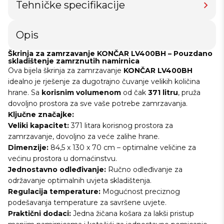
Tehničke specifikacije
Opis
Škrinja za zamrzavanje KONČAR LV400BH – Pouzdano
skladištenje zamrznutih namirnica
Ova bijela škrinja za zamrzavanje
KONČAR
LV400BH
idealno je rješenje za dugotrajno čuvanje velikih količina
hrane. Sa
korisnim
volumenom
od čak
371
litru
, pruža
dovoljno prostora za sve vaše potrebe zamrzavanja.
Ključne značajke:
Veliki kapacitet:
371 litara korisnog prostora za
zamrzavanje, dovoljno za veće zalihe hrane.
Dimenzije:
84,5 x 130 x 70 cm – optimalne veličine za
većinu prostora u domaćinstvu.
Jednostavno odleđivanje:
Ručno odleđivanje za
održavanje optimalnih uvjeta skladištenja.
Regulacija temperature:
Mogućnost preciznog
podešavanja temperature za savršene uvjete.
Praktični dodaci:
Jedna žičana košara za lakši pristup