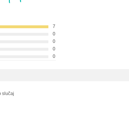
7
0
0
0
0
 slučaj