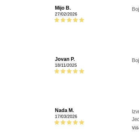
Mijo B.
Boj
27/02/2026
Jovan P.
Boj
18/11/2025
Nada M.
Izv
17/03/2026
Jed
tre
Viš