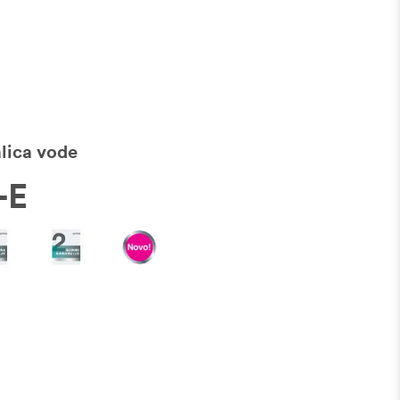
alica vode
-E