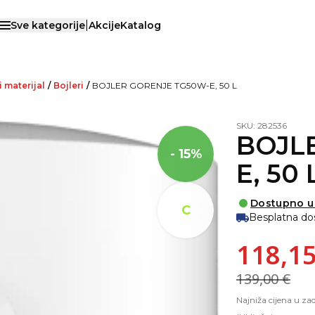
|
Sve kategorije
Akcije
Katalog
Otvori menu
 materijal
/
Bojleri
/
BOJLER GORENJE TG50W-E, 50 L
SKU: 282536
BOJL
- 15%
E, 50 
Dostupno u
C
Besplatna do
118,15
139,00 €
Najniža cijena u za