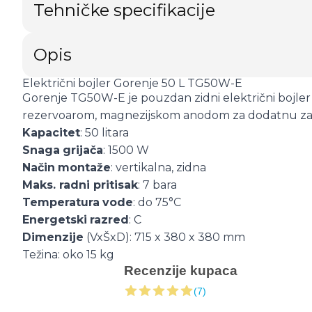
Tehničke specifikacije
Opis
Električni bojler Gorenje 50 L TG50W-E
Gorenje TG50W-E je pouzdan zidni električni bojler
rezervoarom, magnezijskom anodom za dodatnu zašt
Kapacitet
: 50 litara
Snaga
grijača
: 1500 W
Način
montaže
: vertikalna, zidna
Maks. radni pritisak
: 7 bara
Temperatura
vode
: do 75°C
Energetski
razred
: C
Dimenzije
(VxŠxD): 715 x 380 x 380 mm
Težina: oko 15 kg
Recenzije kupaca
(7)