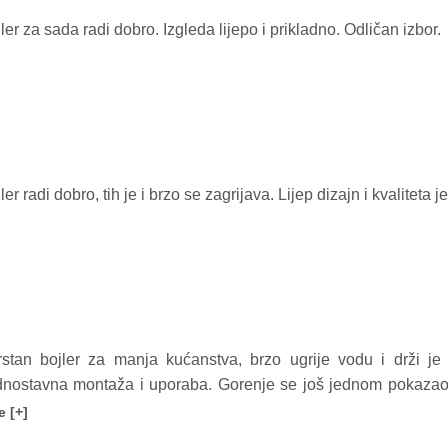
ler za sada radi dobro. Izgleda lijepo i prikladno. Odličan izbor.
ler radi dobro, tih je i brzo se zagrijava. Lijep dizajn i kvaliteta j
rstan bojler za manja kućanstva, brzo ugrije vodu i drži je
nostavna montaža i uporaba. Gorenje se još jednom pokazao 
ba.
e [+]