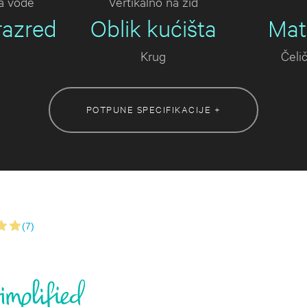
ca vode
Vertikalno na zid
razred
Oblik kućišta
Mate
Krug
Čelič
POTPUNE SPECIFIKACIJE +
(7)