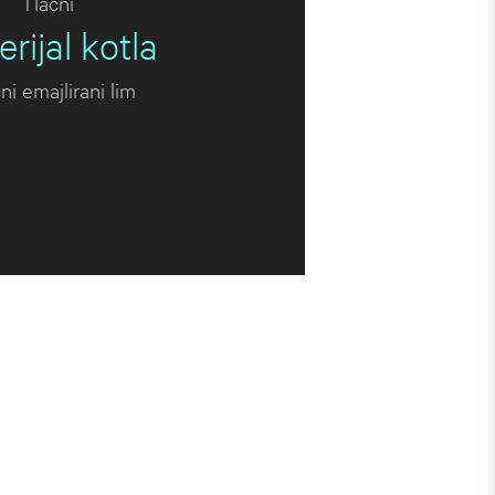
Tlačni
rijal kotla
ni emajlirani lim