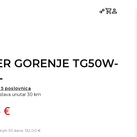
Usporedi
Košarica
Prijavi se
ER GORENJE TG50W-
L
 5 poslovnica
stava unutar 30 km
 €
dnjih 30 dana: 132,00 €