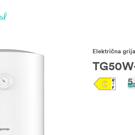
Električna grij
TG50W