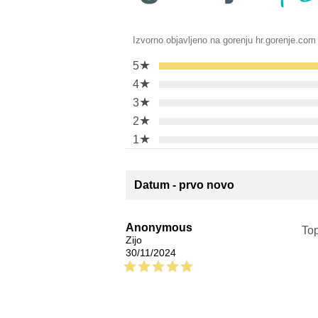
Izvorno objavljeno na gorenju hr.gorenje.com
★
5
★
4
★
3
★
2
★
1
Datum - prvo novo
Anonymous
Top
Zijo
30/11/2024