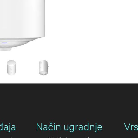
đaja
Način ugradnje
Vrs