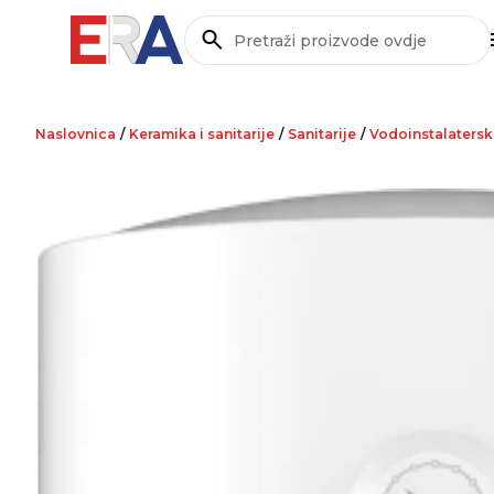
Pretraži
Naslovnica
/
Keramika i sanitarije
/
Sanitarije
/
Vodoinstalaterski