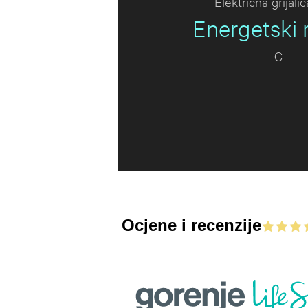
Električna grijali
Energetski 
C
Ocjene i recenzije