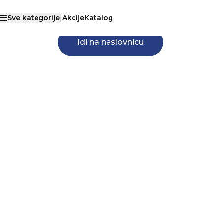
40
40
ono što ste tražili.
|
Sve kategorije
Akcije
Katalog
Otvori menu
Idi na naslovnicu