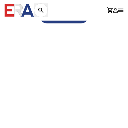
404
Košaric
Prijav
Otv
Idi na naslovnicu