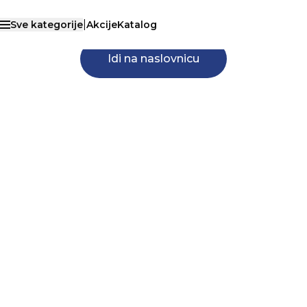
40
40
ono što ste tražili.
|
Sve kategorije
Akcije
Katalog
Otvori menu
Idi na naslovnicu