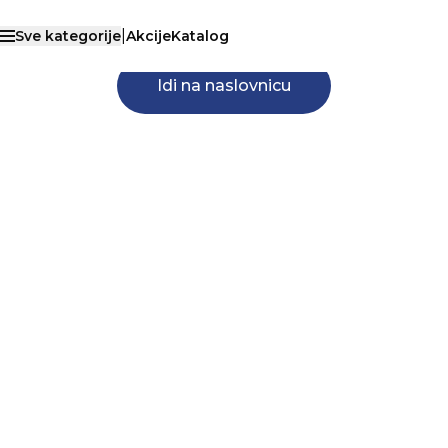
40
40
ono što ste tražili.
|
Sve kategorije
Akcije
Katalog
Otvori menu
Idi na naslovnicu